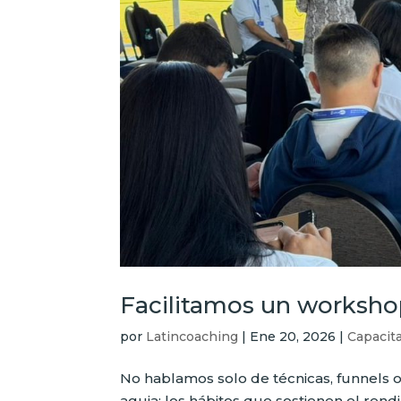
Facilitamos un worksho
por
Latincoaching
|
Ene 20, 2026
|
Capacit
No hablamos solo de técnicas, funnels
aguja: los hábitos que sostienen el ren