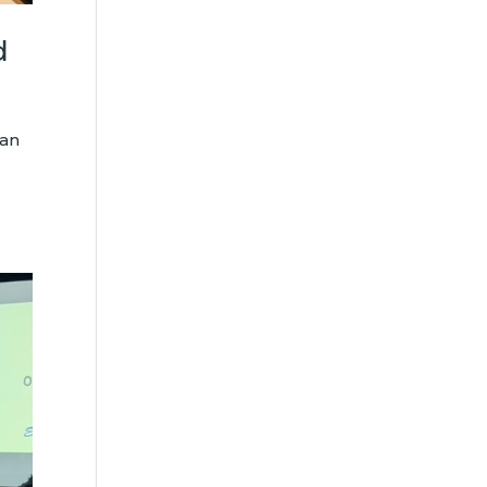
d
nan
o