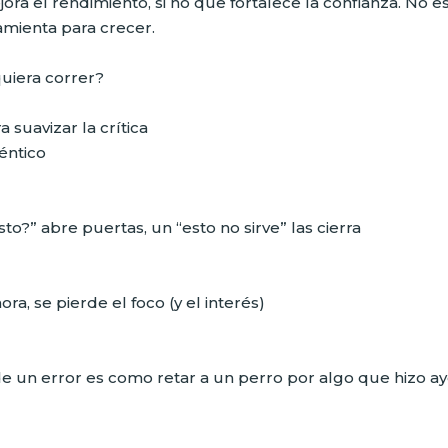
ra el rendimiento, si no que fortalece la confianza. No e
amienta para crecer.
uiera correr?
 suavizar la crítica
éntico
o?” abre puertas, un “esto no sirve” las cierra
a, se pierde el foco (y el interés)
un error es como retar a un perro por algo que hizo ay