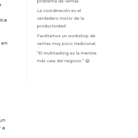
problema de ventas
u
La coordinación es el
verdadero motor de la
ica
productividad
Facilitamos un workshop de
y en
ventas muy poco tradicional.
“El multitasking es la mentira
más cara del negocio.” 😱
 un
r a